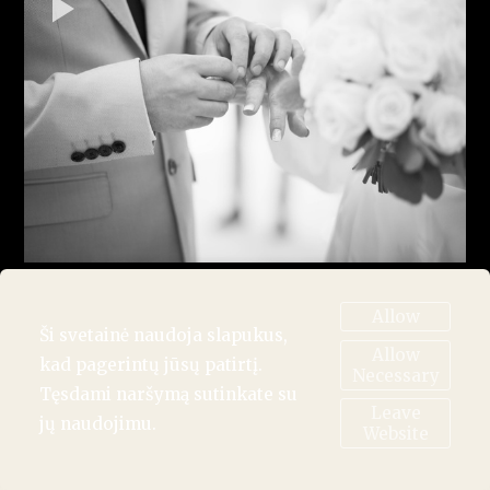
Allow
Ši svetainė naudoja slapukus,
Allow
kad pagerintų jūsų patirtį.
Necessary
Tęsdami naršymą sutinkate su
Leave
jų naudojimu.
Website